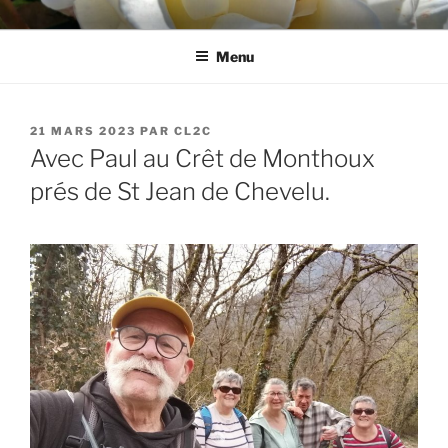
Aller
CL2C
Association dédiée à la culture et aux loisirs à Cognin (73)
au
Menu
contenu
principal
PUBLIÉ
21 MARS 2023
PAR
CL2C
LE
Avec Paul au Crêt de Monthoux
prés de St Jean de Chevelu.