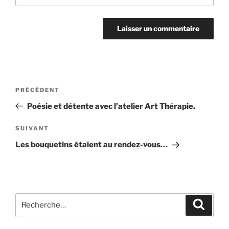
Navigation
Article
PRÉCÉDENT
de
précédent
Poésie et détente avec l’atelier Art Thérapie.
l’article
Article
SUIVANT
suivant
Les bouquetins étaient au rendez-vous…
Recherche
Recher
pour
: