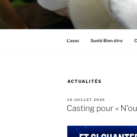
Aller
au
CL2C
contenu
Association dédiée à la culture 
principal
L’asso
Santé Bien-être
C
ACTUALITÉS
PUBLIÉ
10 JUILLET 2026
LE
Casting pour « N’oub