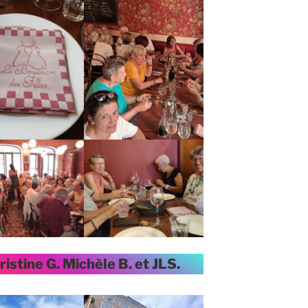
istine G. Michèle B. et JLS.