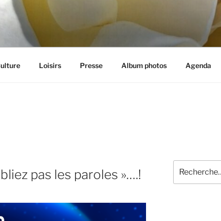
et aux loisirs à Cognin (73)
ulture
Loisirs
Presse
Album photos
Agenda
Recherche
liez pas les paroles »….!
pour
: