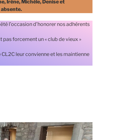
e, Irène, Michèle, Denise et
 absente.
a été l’occasion d’honorer nos adhérents
t pas forcement un « club de vieux »
e CL2C leur convienne et les maintienne