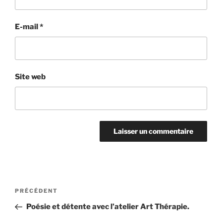
E-mail
*
Site web
Navigation
Article
PRÉCÉDENT
de
précédent
Poésie et détente avec l’atelier Art Thérapie.
l’article