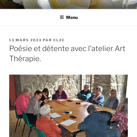
Aller
CL2C
Association dédiée à la culture et aux loisirs à Cognin (73)
au
Menu
contenu
principal
PUBLIÉ
13 MARS 2023
PAR
CL2C
LE
Poésie et détente avec l’atelier Art
Thérapie.