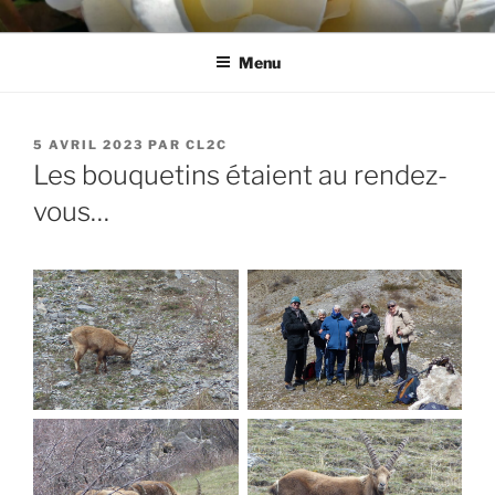
Aller
CL2C
Association dédiée à la culture et aux loisirs à Cognin (73)
au
Menu
contenu
principal
PUBLIÉ
5 AVRIL 2023
PAR
CL2C
LE
Les bouquetins étaient au rendez-
vous…