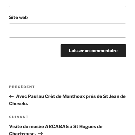
Site web
Navigation
Article
PRÉCÉDENT
de
précédent
Avec Paul au Crêt de Monthoux prés de St Jean de
l’article
Chevelu.
Article
SUIVANT
suivant
Visite du musée ARCABAS à St Hugues de
Chartreuse.