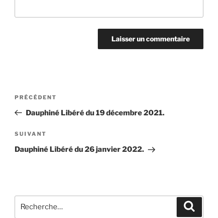
Navigation
Article
PRÉCÉDENT
de
précédent
Dauphiné Libéré du 19 décembre 2021.
l’article
Article
SUIVANT
suivant
Dauphiné Libéré du 26 janvier 2022.
Recherche
Recher
pour