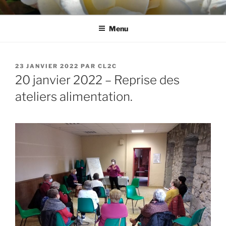
Aller
CL2C
Association dédiée à la culture et aux loisirs à Cognin (73)
au
Menu
contenu
principal
PUBLIÉ
23 JANVIER 2022
PAR
CL2C
LE
20 janvier 2022 – Reprise des
ateliers alimentation.