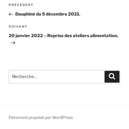
Navigation
Article
PRÉCÉDENT
de
précédent
Dauphiné du 5 décembre 2021.
l’article
Article
SUIVANT
suivant
20 janvier 2022 – Reprise des ateliers alimentation.
Recherche
Recher
pour
:
Fièrement propulsé par WordPress