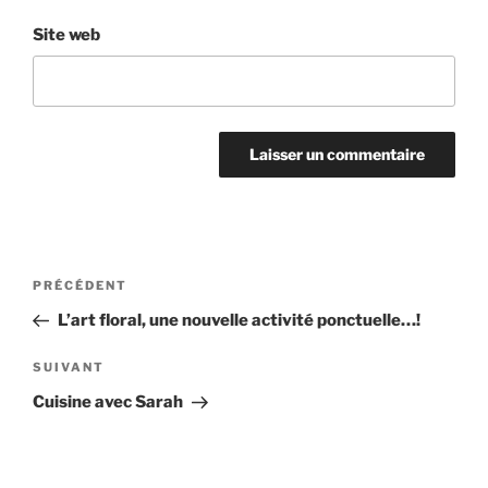
Site web
Navigation
Article
PRÉCÉDENT
de
précédent
L’art floral, une nouvelle activité ponctuelle…!
l’article
Article
SUIVANT
suivant
Cuisine avec Sarah