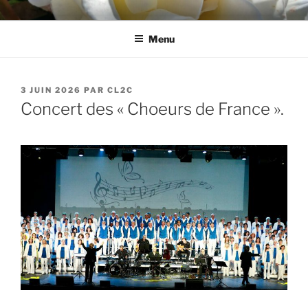
Aller
CL2C
Association dédiée à la culture et aux loisirs à Cognin (73)
au
Menu
contenu
principal
PUBLIÉ
3 JUIN 2026
PAR
CL2C
LE
Concert des « Choeurs de France ».