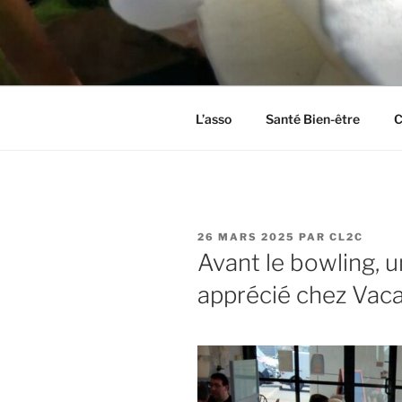
Aller
au
CL2C
contenu
Association dédiée à la culture 
principal
L’asso
Santé Bien-être
C
PUBLIÉ
26 MARS 2025
PAR
CL2C
LE
Avant le bowling, 
apprécié chez Vac