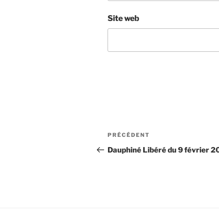
Site web
Navigation
Article
PRÉCÉDENT
de
précédent
Dauphiné Libéré du 9 février 
l’article