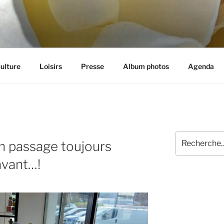
et aux loisirs à Cognin (73)
ulture
Loisirs
Presse
Album photos
Agenda
Recherche
un passage toujours
pour
:
avant…!