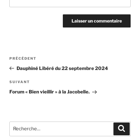
Navigation
Article
PRÉCÉDENT
de
précédent
Dauphiné Libéré du 22 septembre 2024
l’article
Article
SUIVANT
suivant
Forum « Bien vieillir » à la Jacobelle.
Recherche
Recher
pour
: