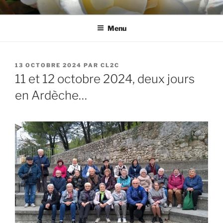
Aller
CL2C
Association dédiée à la culture et aux loisirs à Cognin (73)
au
Menu
contenu
principal
PUBLIÉ
13 OCTOBRE 2024
PAR
CL2C
LE
11 et 12 octobre 2024, deux jours
en Ardèche…