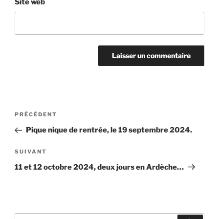
Site web
Navigation
Article
PRÉCÉDENT
de
précédent
Pique nique de rentrée, le 19 septembre 2024.
l’article
Article
SUIVANT
suivant
11 et 12 octobre 2024, deux jours en Ardèche…
Recherche