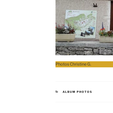
Photos Christine G.
CATÉGORIES
ALBUM PHOTOS