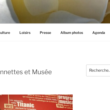
et aux loisirs à Cognin (73)
ulture
Loisirs
Presse
Album photos
Agenda
Recherche
nnettes et Musée
pour
: