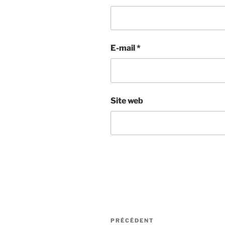
E-mail
*
Site web
Navigation
Article
PRÉCÉDENT