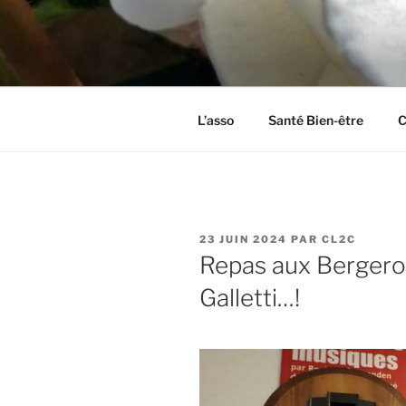
Aller
au
CL2C
contenu
Association dédiée à la culture 
principal
L’asso
Santé Bien-être
C
PUBLIÉ
23 JUIN 2024
PAR
CL2C
LE
Repas aux Bergero
Galletti…!