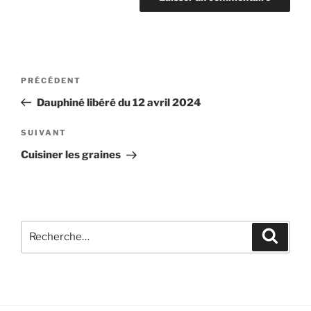
Navigation
Article
PRÉCÉDENT
de
précédent
Dauphiné libéré du 12 avril 2024
l’article
Article
SUIVANT
suivant
Cuisiner les graines
Recherche
Recher
pour
: