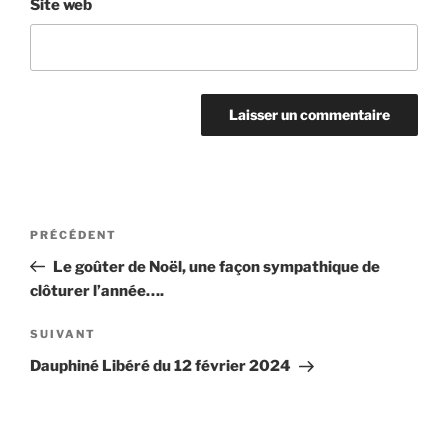
Site web
Navigation
Article
PRÉCÉDENT
de
précédent
Le goûter de Noël, une façon sympathique de
l’article
clôturer l’année….
Article
SUIVANT
suivant
Dauphiné Libéré du 12 février 2024