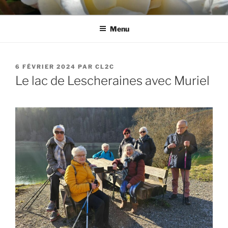
Aller
CL2C
Association dédiée à la culture et aux loisirs à Cognin (73)
au
Menu
contenu
principal
PUBLIÉ
6 FÉVRIER 2024
PAR
CL2C
LE
Le lac de Lescheraines avec Muriel