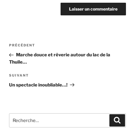
Navigation
Article
PRÉCÉDENT
de
précédent
Marche douce et rêverie autour du lac de la
l’article
Thuile…
Article
SUIVANT
suivant
Un spectacle inoubliable…!
Recherche
Recher
pour
: