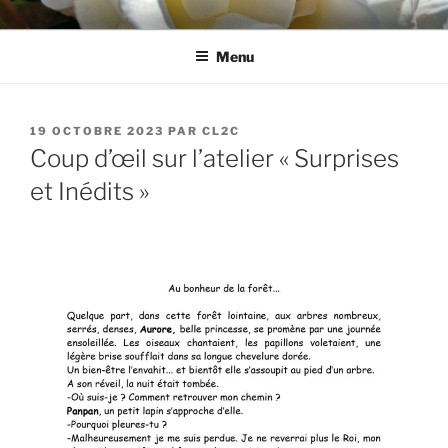
Aller
CL2C
Association dédiée à la culture et aux loisirs à Cognin (73)
au
Menu
contenu
principal
PUBLIÉ
19 OCTOBRE 2023
PAR
CL2C
LE
Coup d’œil sur l’atelier « Surprises
et Inédits »