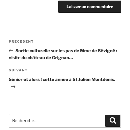
Navigation
Article
PRÉCÉDENT
de
précédent
Sortie culturelle sur les pas de Mme de Sévigné :
l’article
visite du château de Grignan…
Article
SUIVANT
suivant
Sénior et alors ! cette année à St Julien Montdenis.
Recherche
Recher
pour