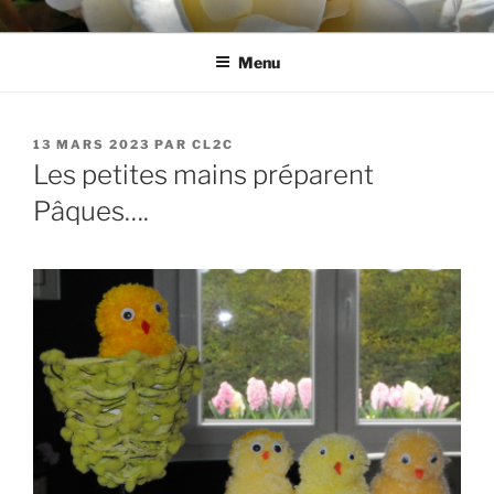
Aller
CL2C
Association dédiée à la culture et aux loisirs à Cognin (73)
au
Menu
contenu
principal
PUBLIÉ
13 MARS 2023
PAR
CL2C
LE
Les petites mains préparent
Pâques….