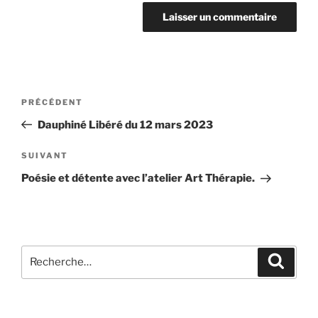
Navigation
Article
PRÉCÉDENT
de
précédent
Dauphiné Libéré du 12 mars 2023
l’article
Article
SUIVANT
suivant
Poésie et détente avec l’atelier Art Thérapie.
Recherche
Recher
pour
: