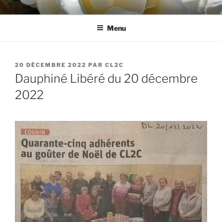
Aller
CL2C
Association dédiée à la culture et aux loisirs à Cognin (73)
au
Menu
contenu
principal
PUBLIÉ
20 DÉCEMBRE 2022
PAR
CL2C
LE
Dauphiné Libéré du 20 décembre
2022