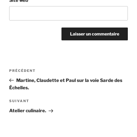
Site web
Navigation
Article
PRÉCÉDENT
de
précédent
Martine, Claudette et Paul sur la voie Sarde des
l’article
Échelles.
Article
SUIVANT
suivant
Atelier culinaire.