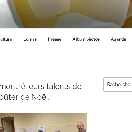
et aux loisirs à Cognin (73)
ulture
Loisirs
Presse
Album photos
Agenda
Recherche
montré leurs talents de
pour
:
goûter de Noël.