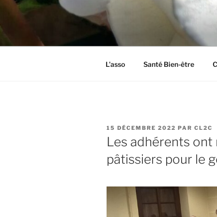
Aller
au
CL2C
contenu
Association dédiée à la culture 
principal
L’asso
Santé Bien-être
C
PUBLIÉ
15 DÉCEMBRE 2022
PAR
CL2C
LE
Les adhérents ont 
pâtissiers pour le 