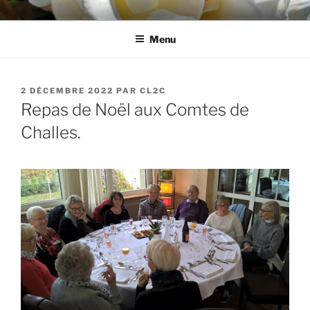
Aller
CL2C
Association dédiée à la culture et aux loisirs à Cognin (73)
au
Menu
contenu
principal
PUBLIÉ
2 DÉCEMBRE 2022
PAR
CL2C
LE
Repas de Noël aux Comtes de
Challes.