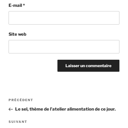
E-mail
*
Site web
Navigation
Article
PRÉCÉDENT
de
précédent
Le sel, thème de l’atelier alimentation de ce jour.
l’article
Article
SUIVANT