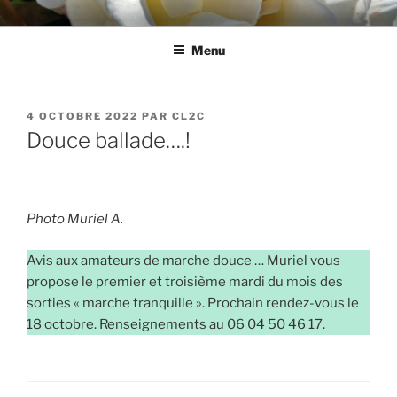
Aller
CL2C
Association dédiée à la culture et aux loisirs à Cognin (73)
au
Menu
contenu
principal
PUBLIÉ
4 OCTOBRE 2022
PAR
CL2C
LE
Douce ballade….!
Photo Muriel A.
Avis aux amateurs de marche douce … Muriel vous
propose le premier et troisième mardi du mois des
sorties « marche tranquille ». Prochain rendez-vous le
18 octobre. Renseignements au 06 04 50 46 17.