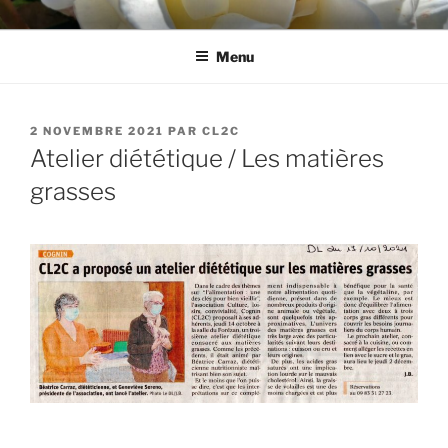
Aller
CL2C
Association dédiée à la culture et aux loisirs à Cognin (73)
au
Menu
contenu
principal
PUBLIÉ
2 NOVEMBRE 2021
PAR
CL2C
LE
Atelier diététique / Les matières
grasses