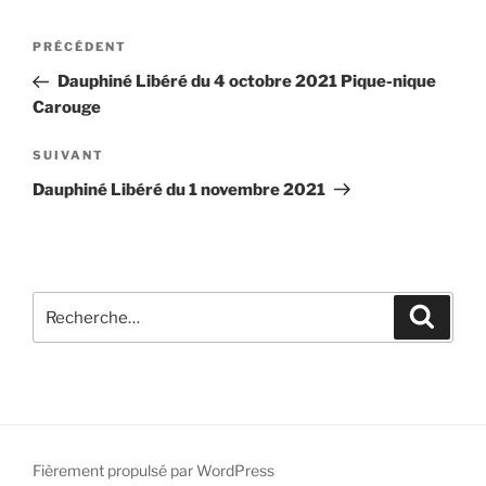
Navigation
Article
PRÉCÉDENT
de
précédent
Dauphiné Libéré du 4 octobre 2021 Pique-nique
l’article
Carouge
Article
SUIVANT
suivant
Dauphiné Libéré du 1 novembre 2021
Recherche
Recher
pour
:
Fièrement propulsé par WordPress