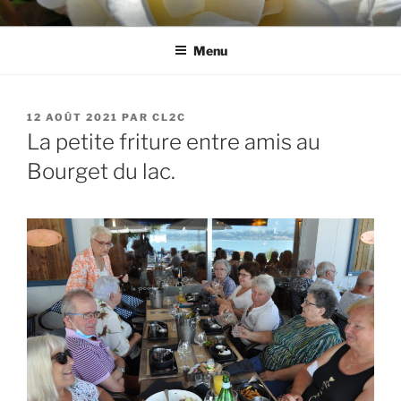
Aller
CL2C
Association dédiée à la culture et aux loisirs à Cognin (73)
au
Menu
contenu
principal
PUBLIÉ
12 AOÛT 2021
PAR
CL2C
LE
La petite friture entre amis au
Bourget du lac.