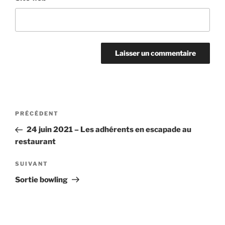
Navigation
Article
PRÉCÉDENT
de
précédent
24 juin 2021 – Les adhérents en escapade au
l’article
restaurant
Article
SUIVANT
suivant
Sortie bowling