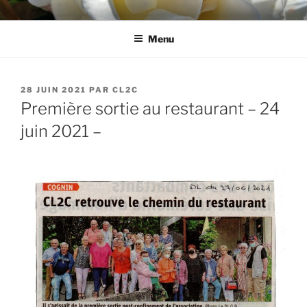
Aller
CL2C
Association dédiée à la culture et aux loisirs à Cognin (73)
au
Menu
contenu
principal
PUBLIÉ
28 JUIN 2021
PAR
CL2C
LE
Première sortie au restaurant – 24
juin 2021 –